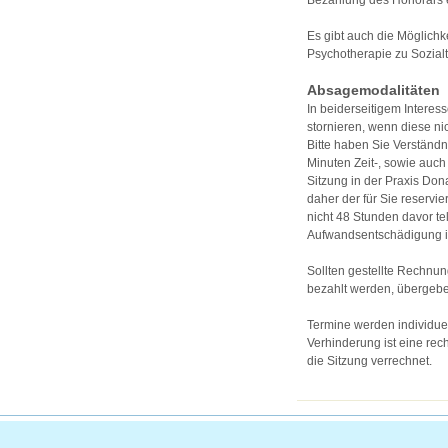
Bezahlung des Honorars er
Es gibt auch die Möglichke
Psychotherapie zu Sozialt
Absagemodalitäten
In beiderseitigem Interes
stornieren, wenn diese 
Bitte haben Sie Verständn
Minuten Zeit-, sowie auch
Sitzung in der Praxis Dona
daher der für Sie reserv
nicht 48 Stunden davor te
Aufwandsentschädigung in
Sollten gestellte Rechnu
bezahlt werden, übergebe
Termine werden individuell
Verhinderung ist eine rec
die Sitzung verrechnet.