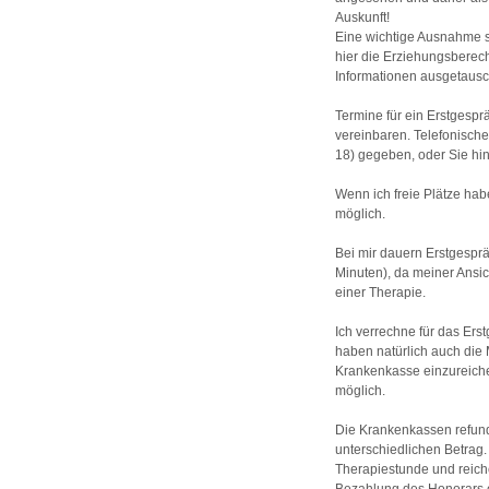
Auskunft!
Eine wichtige Ausnahme st
hier die Erziehungsberec
Informationen ausgetaus
Termine für ein Erstgespr
vereinbaren. Telefonisch
18) gegeben, oder Sie hi
Wenn ich freie Plätze hab
möglich.
Bei mir dauern Erstgespr
Minuten), da meiner Ansic
einer Therapie.
Ich verrechne für das Ers
haben natürlich auch die 
Krankenkasse einzureiche
möglich.
Die Krankenkassen refund
unterschiedlichen Betrag.
Therapiestunde und reich