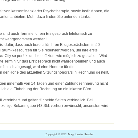
folgt bar unmittelbar nach der Sitzung.
it von kassenfinanzierter Psychotherapie, sowie Institutionen, die
arifen anbieten. Mehr dazu finden Sie unter den Links.
se sind auch Termine für ein Erstgespräch telefonisch zu
nicht wahrgenommen werden!
is dafür, dass auch bereits für Ihren Erstgesprächstermin 50
 Raum-Ressourcen für Sie reserviert werden, um Ihre erste
u-City so perfekt und zeiteffizient wie möglich zu gestalten. Wird
ierte Termin für das Erstgespräch nicht wahrgenommen und auch
lefonisch abgesagt, wird eine Honorar für die
 der Höhe des aktuellen Sitzungshonorars in Rechnung gestellt.
ngen innerhalb von 14 Tagen und einer Zahlungserinnerung nicht
 ich die Einhebung der Rechnung an ein Inkasso Büro.
 vereinbart und gelten für beide Seiten verbindlich. Bei
htzeitige Bekanntgabe (48 Std. vorher) erwünscht, ansonsten wird
Copyright ©
Mag. Beate Handler