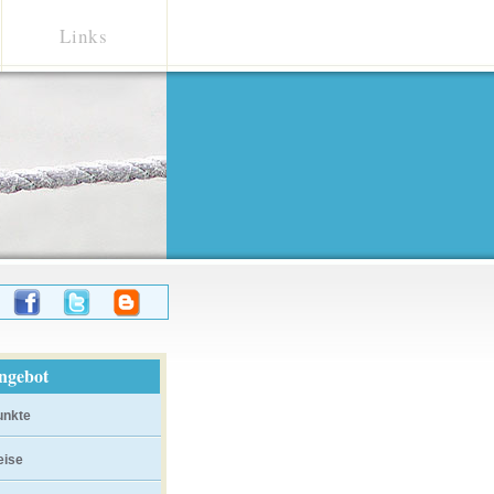
Links
ngebot
unkte
eise