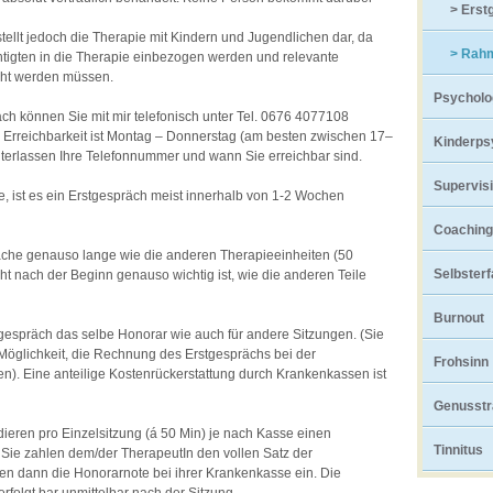
> Erst
ellt jedoch die Therapie mit Kindern und Jugendlichen dar, da
> Rah
htigten in die Therapie einbezogen werden und relevante
cht werden müssen.
Psycholo
äch können Sie mit mir telefonisch unter Tel. 0676 4077108
e Erreichbarkeit ist Montag – Donnerstag (am besten zwischen 17–
Kinderps
nterlassen Ihre Telefonnummer und wann Sie erreichbar sind.
Supervis
e, ist es ein Erstgespräch meist innerhalb von 1-2 Wochen
Coaching
äche genauso lange wie die anderen Therapieeinheiten (50
Selbster
ht nach der Beginn genauso wichtig ist, wie die anderen Teile
Burnout
tgespräch das selbe Honorar wie auch für andere Sitzungen. (Sie
Möglichkeit, die Rechnung des Erstgesprächs bei der
Frohsinn
n). Eine anteilige Kostenrückerstattung durch Krankenkassen ist
Genusstr
ieren pro Einzelsitzung (á 50 Min) je nach Kasse einen
Tinnitus
 Sie zahlen dem/der TherapeutIn den vollen Satz der
en dann die Honorarnote bei ihrer Krankenkasse ein. Die