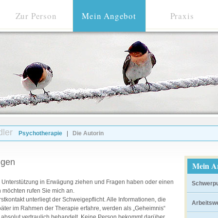
Zur Person
Mein Angebot
Praxis
dler
Psychotherapie
|
Die Autorin
ngen
Mein A
 Unterstützung in Erwägung ziehen und Fragen haben oder einen
Schwerp
n möchten rufen Sie mich an.
rstkontakt unterliegt der Schweigepflicht. Alle Informationen, die
Arbeitsw
später im Rahmen der Therapie erfahre, werden als „Geheimnis“
absolut vertraulich behandelt. Keine Person bekommt darüber