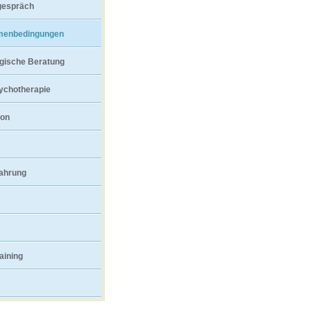
gespräch
menbedingungen
gische Beratung
ychotherapie
ion
fahrung
aining