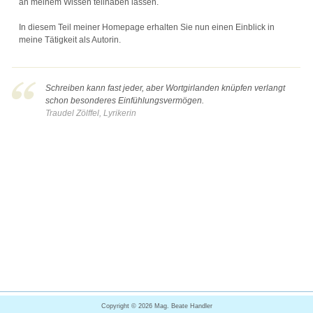
an meinem Wissen teilhaben lassen.
In diesem Teil meiner Homepage erhalten Sie nun einen Einblick in
meine Tätigkeit als Autorin.
Schreiben kann fast jeder, aber Wortgirlanden knüpfen verlangt
schon besonderes Einfühlungsvermögen.
Traudel Zölffel, Lyrikerin
Copyright ©
Mag. Beate Handler